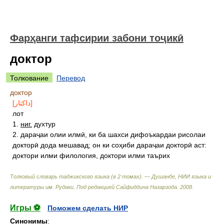
Фарҳанги тафсирии забони тоҷикӣ
доктор
Толкование
Перевод
доктор
[داکتار]
лот
1.
ниг.
духтур
2. дараҷаи олии илмӣ, ки ба шахси дифоъкардаи рисолаи
докторӣ дода мешавад; он ки соҳиби дараҷаи докторӣ аст:
доктори илми филология, доктори илми таърих
Толковый словарь таджикского языка (в 2 томах). — Душанбе, НИИ языка и
литературы им. Рудаки
.
Под редакцией Сайфиддина Назарзода
.
2008
.
Игры ⚽
Поможем сделать НИР
Синонимы
: