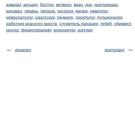
адвокат
,
акушер
,
болтун
,
ветврач
,
врач
,
док
,
докторишка
,
коновал
,
лекарь
,
лепила
,
логопед
,
медик
,
невролог
,
невропатолог
,
одонтолог
,
педиатр
,
проктолог
,
пульмонолог
,
работник красного креста
,
служитель панацеи
,
тебиб
,
убиквист
,
уролог
,
физиотерапевт
,
эндохирург
,
эскулап
докапеч
докторант