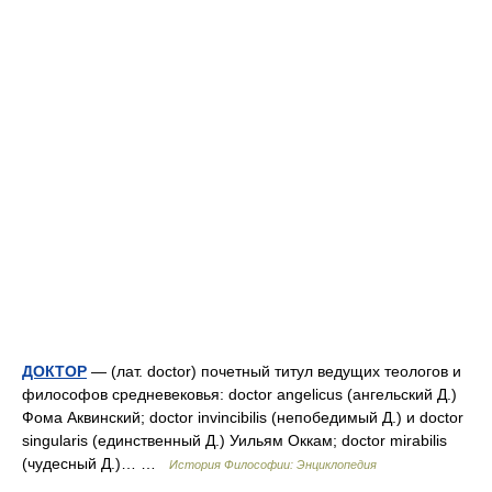
ДОКТОР
— (лат. doctor) почетный титул ведущих теологов и
философов средневековья: doctor angelicus (ангельский Д.)
Фома Аквинский; doctor invincibilis (непобедимый Д.) и doctor
singularis (единственный Д.) Уильям Оккам; doctor mirabilis
(чудесный Д.)… …
История Философии: Энциклопедия