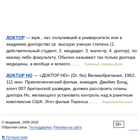
ДОКТОР
— муж., лат. получивший в университете или в
академии докторство ср. высшую ученую степень (1.
действительный студент; 2. кандидат; 3. магистр; 4. доктор), по
какому либо факультету. Обычно называют так только доктора
медицины, а вообще и всякого… …
Толковый словарь Даля
ДОКТОР НО
— «ДОКТОР НО» (Dr. No) Великобритания, 1962,
111 мин. Приключенческий фильм, комедия. Джеймс Бонд,
агент 007 британской разведки, должен расстроить планы
доктора Но, желающего установить контроль над в ракетным
комплексом США. Этот фильм Теренса… …
Энциклопедия кино
© Академик, 2000-2026
18+
Обратная связь:
Техподдержка
,
Реклама на сайте
👣 Путешествия